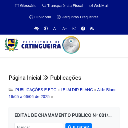
Glossário
Transparência Fiscal
WebMail
Ouvidoria
Perguntas Frequentes
A-
A+
Página Inicial
Publicações
PUBLICAÇÕES E ETC
»
LEI ALDIR BLANC
»
Aldir Blanc -
16/05 a 06/06 de 2025
»
EDITAL DE CHAMAMENTO PÚBLICO Nº 001/2025 PARA CONCESSÃO DE PRÊMIO DE PRODUÇÃO CULTURAL
BUSCAR