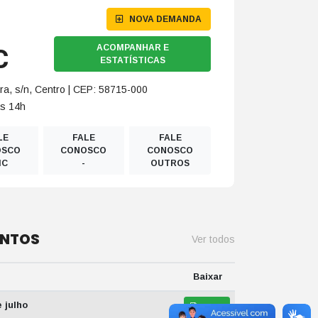
NOVA DEMANDA
C
ACOMPANHAR E
ESTATÍSTICAS
ira, s/n, Centro | CEP: 58715-000
às 14h
LE
FALE
FALE
OSCO
CONOSCO
CONOSCO
IC
-
OUTROS
ENTOS
Ver todos
Baixar
e julho
VER