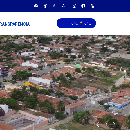
A-
A+
0°C
0°C
RANSPARÊNCIA