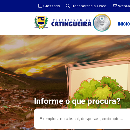
Glossário
Transparência Fiscal
WebMa
INÍCI
Informe o que procura?