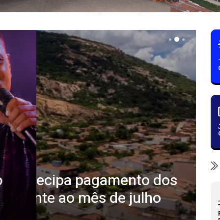
Ex
ira antecipa pagamento dos
e
referente ao mês de julho
Ca