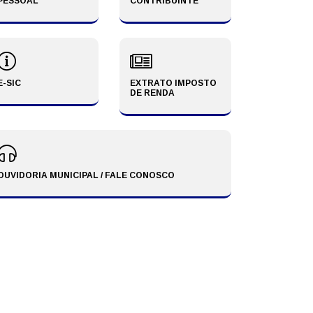
egunda-Feira, 27 de Julho de 2026
PESSOAL
CONTRIBUINTE
E-SIC
EXTRATO IMPOSTO
DE RENDA
OUVIDORIA MUNICIPAL / FALE CONOSCO