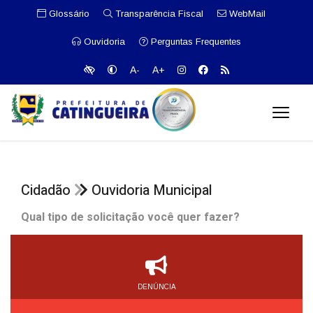
Glossário
Transparência Fiscal
WebMail
Ouvidoria
Perguntas Frequentes
A-
A+
Cidadão
Ouvidoria Municipal
Qual tipo de solicitação você quer fazer?
DENÚNCIA