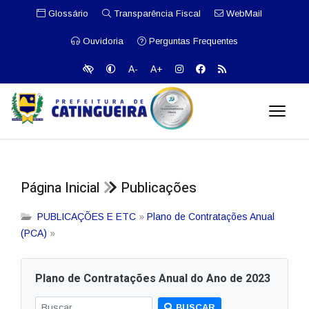
Glossário
Transparência Fiscal
WebMail
Ouvidoria
Perguntas Frequentes
A-
A+
Página Inicial
Publicações
PUBLICAÇÕES E ETC
»
Plano de Contratações Anual
(PCA)
»
Plano de Contratações Anual do Ano de 2023
BUSCAR