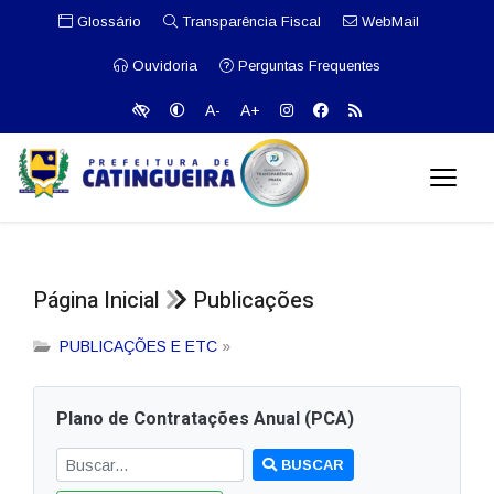
Glossário
Transparência Fiscal
WebMail
Ouvidoria
Perguntas Frequentes
A-
A+
Página Inicial
Publicações
PUBLICAÇÕES E ETC
»
Plano de Contratações Anual (PCA)
BUSCAR