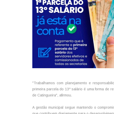
"Trabalhamos com planejamento e responsabilid
primeira parcela do 13º salário é uma forma de 
de Catingueira", afirmou.
A gestão municipal segue mantendo o compromiss
que contribuem diariamente para o desenvolviment