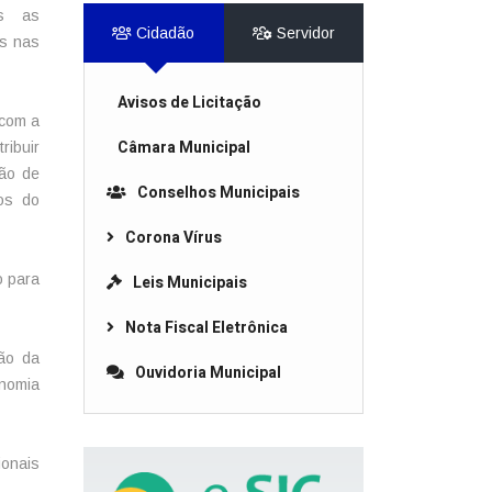
as as
Cidadão
Servidor
os nas
Avisos de Licitação
 com a
Câmara Municipal
ribuir
ção de
Conselhos Municipais
os do
Corona Vírus
o para
Leis Municipais
Nota Fiscal Eletrônica
ção da
Ouvidoria Municipal
onomia
ionais