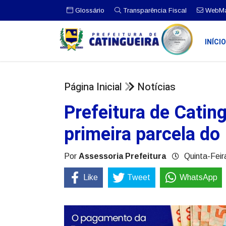
Glossário
Transparência Fiscal
WebMa
INÍCI
Página Inicial
Notícias
Prefeitura de Catin
primeira parcela do 
Por
Assessoria Prefeitura
Quinta-Feir
Like
Tweet
WhatsApp