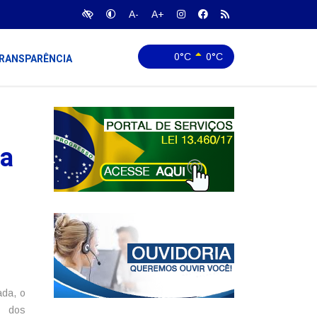
A-
A+
0°C
0°C
RANSPARÊNCIA
da
ada, o
o dos