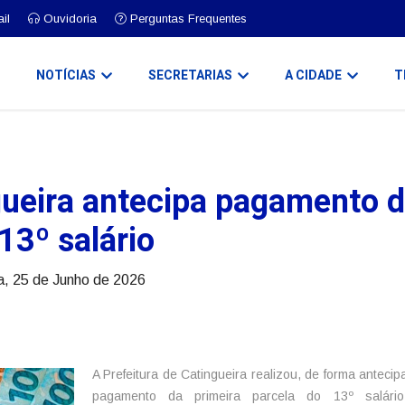
il
Ouvidoria
Perguntas Frequentes
O
NOTÍCIAS
SECRETARIAS
A CIDADE
T
gueira antecipa pagamento 
13º salário
a, 25 de Junho de 2026
A Prefeitura de Catingueira realizou, de forma antecip
pagamento da primeira parcela do 13º salári