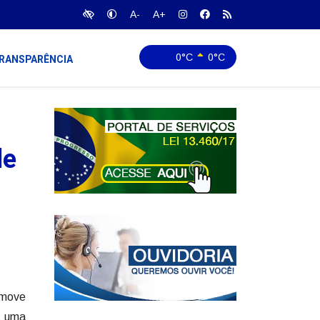
A-
A+
0°C
0°C
RANSPARÊNCIA
de
 move
u uma