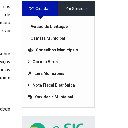
a dos
Cidadão
Servidor
s de
mara
Avisos de Licitação
 e ao
Câmara Municipal
Conselhos Municipais
obre
Corona Vírus
viços
ar os
Leis Municipais
rantir
Nota Fiscal Eletrônica
Ouvidoria Municipal
uidado