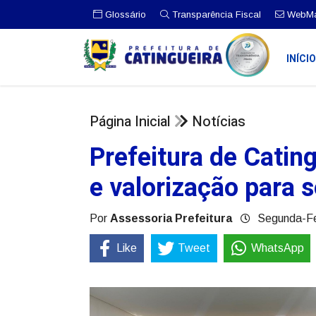
Glossário
Transparência Fiscal
WebMa
INÍCI
Página Inicial
Notícias
Prefeitura de Catin
e valorização para 
Por
Assessoria Prefeitura
Segunda-Fe
Like
Tweet
WhatsApp