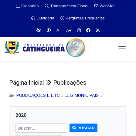
Glossário
Transparência Fiscal
WebMail
Ouvidoria
Perguntas Frequentes
A-
A+
Página Inicial
Publicações
PUBLICAÇÕES E ETC
»
LEIS MUNICIPAIS
»
2020
BUSCAR