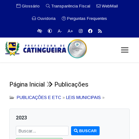
Glossário
Transparência Fiscal
WebMail
Ouvidoria
Perguntas Frequentes
A-
A+
Página Inicial
Publicações
PUBLICAÇÕES E ETC
»
LEIS MUNICIPAIS
»
2023
BUSCAR