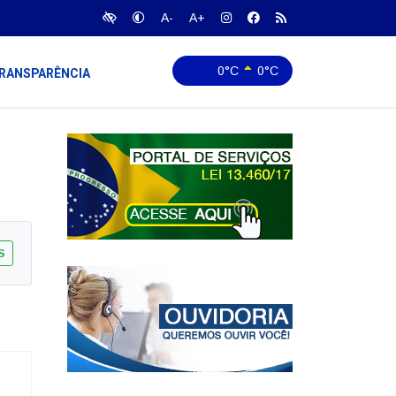
A-
A+
0°C
0°C
RANSPARÊNCIA
S