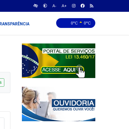
A-
A+
0°C
0°C
RANSPARÊNCIA
S