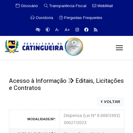
Glossário
Transparência Fiscal
WebMail
Ouvidoria
Perguntas Frequentes
A-
A+
Acesso à Informação
Editais, Licitações
e Contratos
VOLTAR
Dispensa (Lei Nº 8.666/1993)
MODALIDADE/Nº:
00027/2023