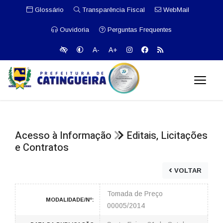
Glossário
Transparência Fiscal
WebMail
Ouvidoria
Perguntas Frequentes
A-
A+
Acesso à Informação
Editais, Licitações
e Contratos
VOLTAR
Tomada de Preço
MODALIDADE/Nº:
00005/2014