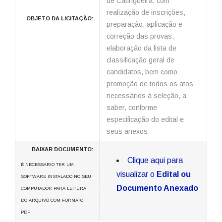
de Catingueira, com
realização de inscrições,
OBJETO DA LICITAÇÃO:
preparação, aplicação e
correção das provas,
elaboração da lista de
classificação geral de
candidatos, bem como
promoção de todos os atos
necessários à seleção, a
saber, conforme
especificação do edital e
seus anexos
BAIXAR DOCUMENTO:
Clique aqui para
É NECESSARIO TER UM
visualizar o
Edital ou
SOFTWARE INSTALADO NO SEU
Documento Anexado
COMPUTADOR PARA LEITURA
DO ARQUIVO COM FORMATO
PDF