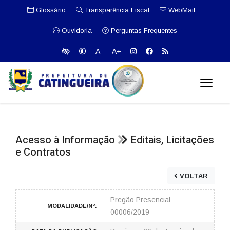
Glossário
Transparência Fiscal
WebMail
Ouvidoria
Perguntas Frequentes
A-
A+
Acesso à Informação
Editais, Licitações
e Contratos
VOLTAR
Pregão Presencial
MODALIDADE/Nº:
00006/2019