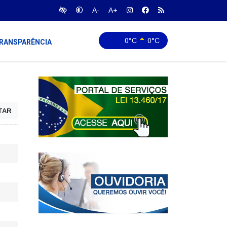
A-
A+
0°C
0°C
RANSPARÊNCIA
TAR