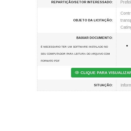
Prefe
REPARTIÇÃO/SETOR INTERESSADO:
Contr
trans
OBJETO DA LICITAÇÃO:
Catin
BAIXAR DOCUMENTO:
É NECESSARIO TER UM SOFTWARE INSTALADO NO
SEU COMPUTADOR PARA LEITURA DO ARQUIVO COM
FORMATO PDF
CLIQUE PARA VISUALIZ
Info
SITUAÇÃO: