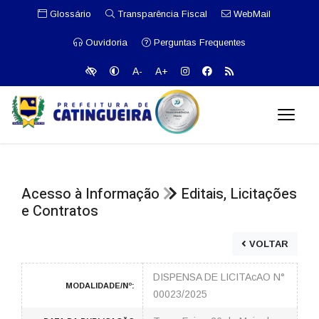
Glossário
Transparência Fiscal
WebMail
Ouvidoria
Perguntas Frequentes
A-
A+
Acesso à Informação
Editais, Licitações
e Contratos
VOLTAR
DISPENSA DE LICITAcAO N°
MODALIDADE/Nº:
00023/2025