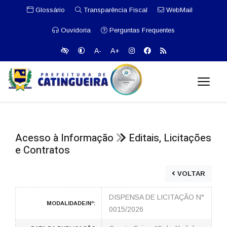
Glossário
Transparência Fiscal
WebMail
Ouvidoria
Perguntas Frequentes
A-
A+
Acesso à Informação
Editais, Licitações
e Contratos
VOLTAR
DISPENSA DE LICITAÇÃO N°
MODALIDADE/Nº:
0015/2026