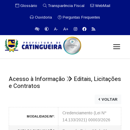
Glossário
Transparência Fiscal
WebMail
Ouvidoria
Perguntas Frequentes
A-
A+
Acesso à Informação
Editais, Licitações
e Contratos
VOLTAR
Credenciamento (Lei Nº
MODALIDADE/Nº:
14.133/2021) 00003/2026