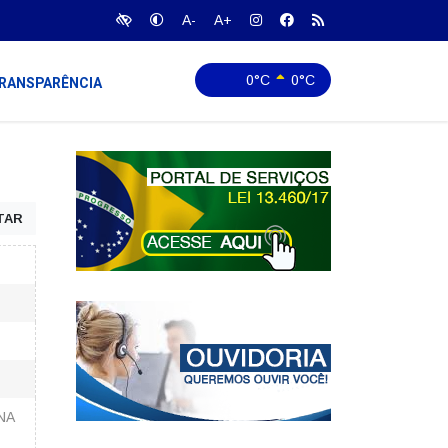
A-
A+
0°C
0°C
RANSPARÊNCIA
TAR
NA