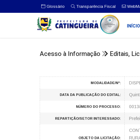
Glossário
Transparência Fiscal
WebMa
INÍCI
Acesso à Informação
Editais, L
DISP
MODALIDADE/Nº:
Quint
DATA DA PUBLICAÇÃO DO EDITAL:
0013
NÚMERO DO PROCESSO:
Prefe
REPARTIÇÃO/SETOR INTERESSADO:
CONT
RURA
OBJETO DA LICITAÇÃO: