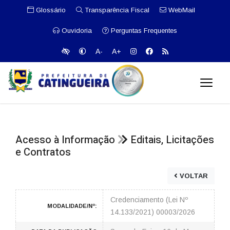
Glossário
Transparência Fiscal
WebMail
Ouvidoria
Perguntas Frequentes
A-
A+
Acesso à Informação
Editais, Licitações
e Contratos
VOLTAR
Credenciamento (Lei Nº
MODALIDADE/Nº:
14.133/2021) 00003/2026