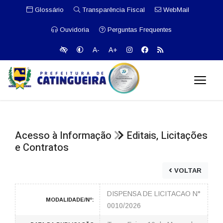
Glossário
Transparência Fiscal
WebMail
Ouvidoria
Perguntas Frequentes
A-
A+
Acesso à Informação
Editais, Licitações
e Contratos
VOLTAR
DISPENSA DE LICITACAO N°
MODALIDADE/Nº:
0010/2026