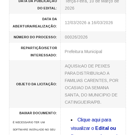
Terça-Feira, 10 de Março de
DATA DA PUBLICAÇÃO
2026
DO EDITAL:
DATA DA
12/03/2026 a 16/03/2026
ABERTURA/REALIZAÇÃO:
00026/2026
NÚMERO DO PROCESSO:
REPARTIÇÃO/SETOR
Prefeitura Municipal
INTERESSADO:
AQUISIcAO DE PEIXES
PARA DISTRIBUIcAO A
FAMILIAS CARENTES, POR
OBJETO DA LICITAÇÃO:
OCASIAO DA SEMANA
SANTA, DO MUNICIPIO DE
CATINGUEIRA/PB.
BAIXAR DOCUMENTO:
Clique aqui para
É NECESSARIO TER UM
visualizar o
Edital ou
SOFTWARE INSTALADO NO SEU