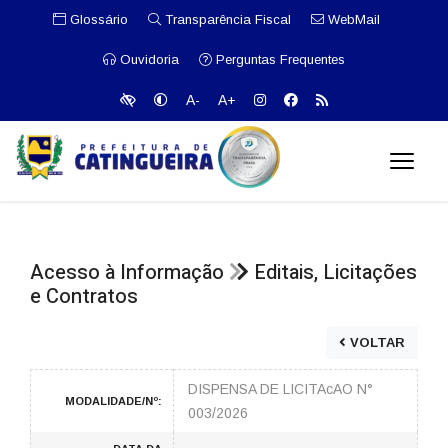
Glossário
Transparência Fiscal
WebMail
Ouvidoria
Perguntas Frequentes
A-
A+
Acesso à Informação
Editais, Licitações
e Contratos
VOLTAR
DISPENSA DE LICITAcAO N°
MODALIDADE/Nº:
003/2026