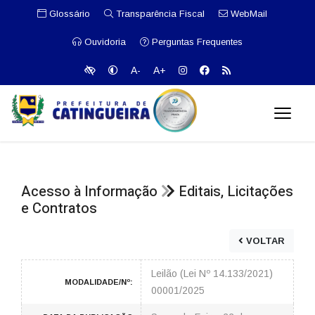
Glossário
Transparência Fiscal
WebMail
Ouvidoria
Perguntas Frequentes
A-
A+
Acesso à Informação
Editais, Licitações
e Contratos
VOLTAR
Leilão (Lei Nº 14.133/2021)
MODALIDADE/Nº:
00001/2025