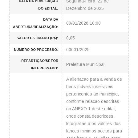
Segunda-Feira, 22 de
DATA DA PUBLICAÇÃO
Dezembro de 2025
DO EDITAL:
DATA DA
09/01/2026 10:00
ABERTURA/REALIZAÇÃO:
0,05
VALOR ESTIMADO (R$):
00001/2025
NÚMERO DO PROCESSO:
REPARTIÇÃO/SETOR
Prefeitura Municipal
INTERESSADO:
A alienacao para a venda de
bens mdveis inserviveis
pertencentes ao municipio,
conforme relacao descritas
no ANEXO 1 deste edital,
onde consta descricoes,
fotografias a os valores dos
lances minimos aceitos para