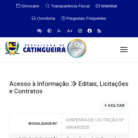
Glossário
Transparência Fiscal
WebMail
Ouvidoria
Perguntas Frequentes
A-
A+
Acesso à Informação
Editais, Licitações
e Contratos
VOLTAR
DISPENSA DE LICITAÇÃO N°
MODALIDADE/Nº:
00044/2025