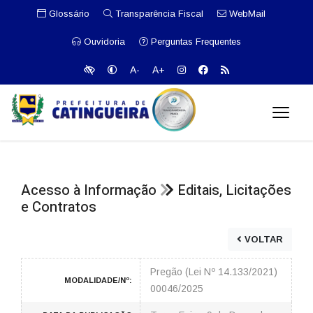
Glossário
Transparência Fiscal
WebMail
Ouvidoria
Perguntas Frequentes
A-
A+
Acesso à Informação
Editais, Licitações
e Contratos
VOLTAR
Pregão (Lei Nº 14.133/2021)
MODALIDADE/Nº:
00046/2025