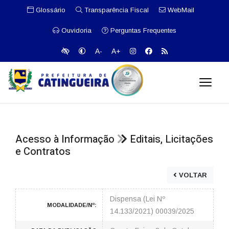
Glossário
Transparência Fiscal
WebMail
Ouvidoria
Perguntas Frequentes
A-
A+
Acesso à Informação
Editais, Licitações
e Contratos
VOLTAR
Dispensa (Lei Nº
MODALIDADE/Nº:
14.133/2021) 00039/2025