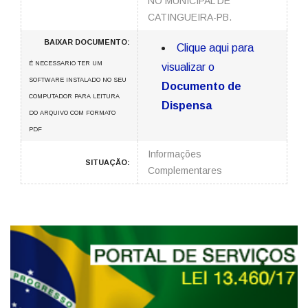
NO MUNICIPAL DE
CATINGUEIRA-PB.
BAIXAR DOCUMENTO:
Clique aqui para
É NECESSARIO TER UM
visualizar o
SOFTWARE INSTALADO NO SEU
Documento de
COMPUTADOR PARA LEITURA
Dispensa
DO ARQUIVO COM FORMATO
PDF
Informações
SITUAÇÃO:
Complementares