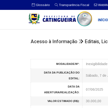
Glossário
Transparência Fiscal
WebMa
INÍCI
Acesso à Informação
Editais, L
Inexigibilidad
MODALIDADE/Nº:
DATA DA PUBLICAÇÃO DO
Sábado, 7 de 
EDITAL:
DATA DA
07/06/2025
ABERTURA/REALIZAÇÃO:
30.000,00
VALOR ESTIMADO (R$):