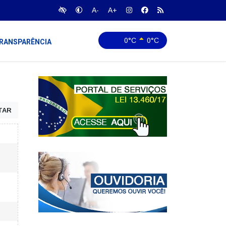
A-
A+
0°C
0°C
RANSPARÊNCIA
TAR