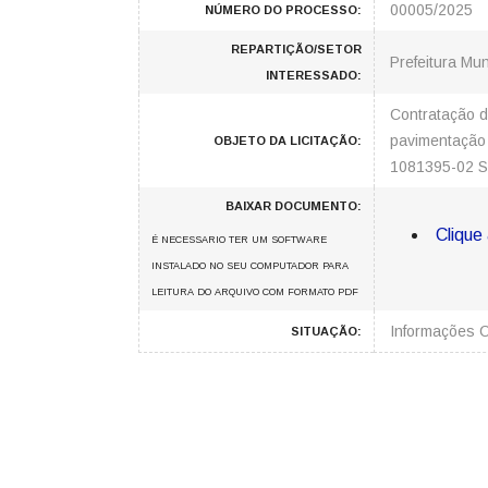
00005/2025
NÚMERO DO PROCESSO:
REPARTIÇÃO/SETOR
Prefeitura Mun
INTERESSADO:
Contratação d
pavimentação 
OBJETO DA LICITAÇÃO:
1081395-02 S
BAIXAR DOCUMENTO:
Clique 
É NECESSARIO TER UM SOFTWARE
INSTALADO NO SEU COMPUTADOR PARA
LEITURA DO ARQUIVO COM FORMATO PDF
Informações 
SITUAÇÃO: