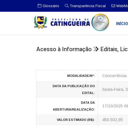
Glossário
Transparência Fiscal
WebMa
INÍCI
Acesso à Informação
Editais, L
Concorrência 
MODALIDADE/Nº:
DATA DA PUBLICAÇÃO DO
Sexta-Feira, 
EDITAL:
DATA DA
17/10/2025 0
ABERTURA/REALIZAÇÃO:
450.502,95
VALOR ESTIMADO (R$):