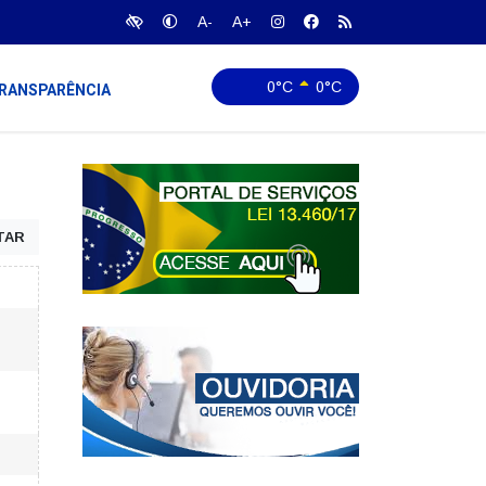
A-
A+
0°C
0°C
RANSPARÊNCIA
TAR