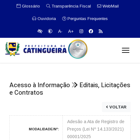
Glossário
Transparência Fiscal
WebMail
Ouvidoria
Perguntas Frequentes
A-
A+
Acesso à Informação
Editais, Licitações
e Contratos
VOLTAR
Adesão a Ata de Registro de
Preços (Lei Nº 14.133/2021)
MODALIDADE/Nº:
00001/2025