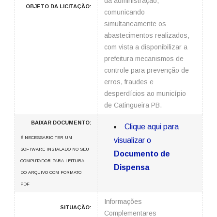
da administração,
OBJETO DA LICITAÇÃO:
comunicando
simultaneamente os
abastecimentos realizados,
com vista a disponibilizar a
prefeitura mecanismos de
controle para prevenção de
erros, fraudes e
desperdícios ao município
de Catingueira PB.
BAIXAR DOCUMENTO:
Clique aqui para
É NECESSARIO TER UM
visualizar o
SOFTWARE INSTALADO NO SEU
Documento de
COMPUTADOR PARA LEITURA
Dispensa
DO ARQUIVO COM FORMATO
PDF
Informações
SITUAÇÃO:
Complementares