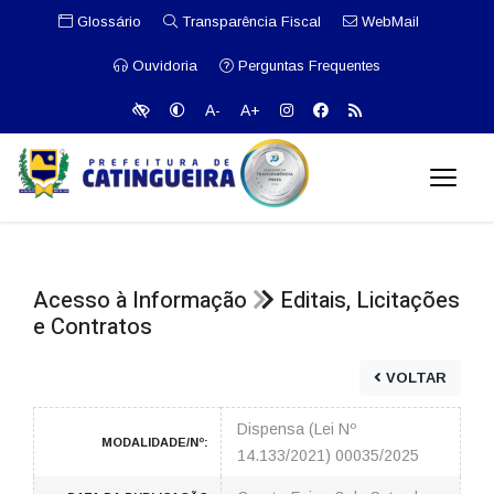
Glossário
Transparência Fiscal
WebMail
Ouvidoria
Perguntas Frequentes
A-
A+
Acesso à Informação
Editais, Licitações
e Contratos
VOLTAR
Dispensa (Lei Nº
MODALIDADE/Nº:
14.133/2021) 00035/2025