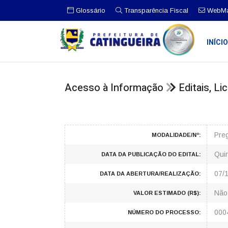
Glossário
Transparência Fiscal
WebMa
INÍCI
Acesso à Informação
Editais, L
Pre
MODALIDADE/Nº:
Qui
DATA DA PUBLICAÇÃO DO EDITAL:
07/
DATA DA ABERTURA/REALIZAÇÃO:
Não
VALOR ESTIMADO (R$):
000
NÚMERO DO PROCESSO: