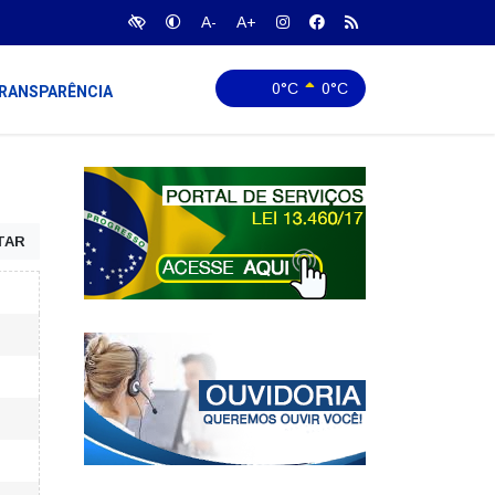
A-
A+
0°C
0°C
RANSPARÊNCIA
TAR