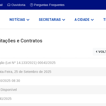
il
Ouvidoria
Perguntas Frequentes
O
NOTÍCIAS
SECRETARIAS
A CIDADE
T
icitações e Contratos
VOL
gão (Lei Nº 14.133/2021) 00041/2025
nta-Feira, 25 de Setembro de 2025
10/2025 08:30
 Disponível
41/2025