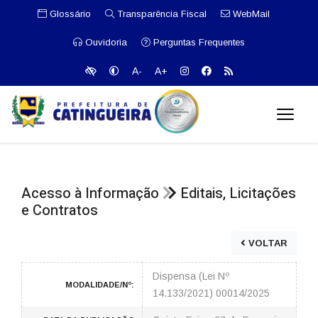
Glossário
Transparência Fiscal
WebMail
Ouvidoria
Perguntas Frequentes
A-
A+
Acesso à Informação
Editais, Licitações
e Contratos
VOLTAR
Dispensa (Lei Nº
MODALIDADE/Nº:
14.133/2021) 00014/2025