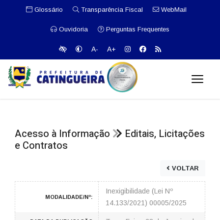
Glossário
Transparência Fiscal
WebMail
Ouvidoria
Perguntas Frequentes
A-
A+
Acesso à Informação
Editais, Licitações
e Contratos
VOLTAR
Inexigibilidade (Lei Nº
MODALIDADE/Nº:
14.133/2021) 00005/2025