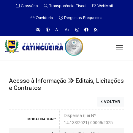
Glossário
Transparência Fiscal
WebMail
Ouvidoria
Perguntas Frequentes
A-
A+
Acesso à Informação
Editais, Licitações
e Contratos
VOLTAR
Dispensa (Lei Nº
MODALIDADE/Nº:
14.133/2021) 00009/2025