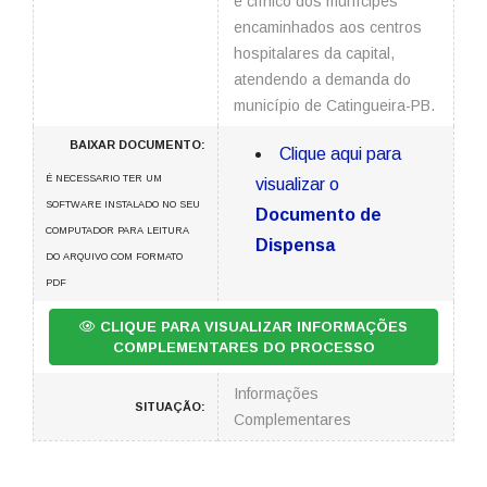
e clínico dos munícipes
encaminhados aos centros
hospitalares da capital,
atendendo a demanda do
município de Catingueira-PB.
BAIXAR DOCUMENTO:
Clique aqui para
É NECESSARIO TER UM
visualizar o
SOFTWARE INSTALADO NO SEU
Documento de
COMPUTADOR PARA LEITURA
Dispensa
DO ARQUIVO COM FORMATO
PDF
CLIQUE PARA VISUALIZAR INFORMAÇÕES
COMPLEMENTARES DO PROCESSO
Informações
SITUAÇÃO:
Complementares