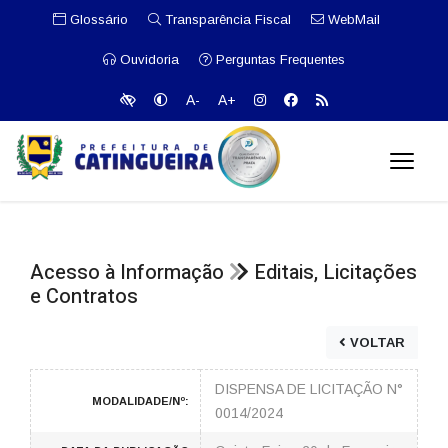
Glossário
Transparência Fiscal
WebMail
Ouvidoria
Perguntas Frequentes
A-
A+
Acesso à Informação
Editais, Licitações
e Contratos
VOLTAR
DISPENSA DE LICITAÇÃO N°
MODALIDADE/Nº:
0014/2024