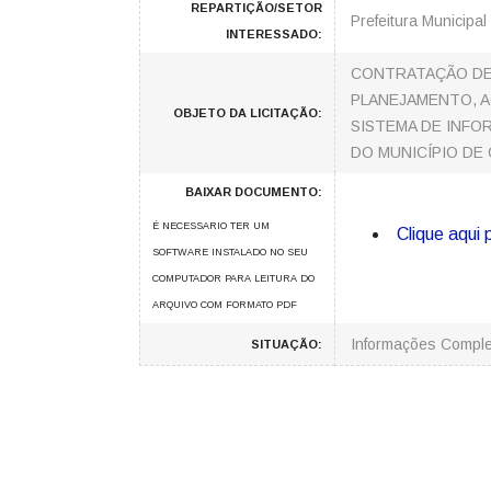
REPARTIÇÃO/SETOR
Prefeitura Municipal
INTERESSADO:
CONTRATAÇÃO DE 
PLANEJAMENTO, 
OBJETO DA LICITAÇÃO:
SISTEMA DE INFO
DO MUNICÍPIO DE 
BAIXAR DOCUMENTO:
É NECESSARIO TER UM
Clique aqui 
SOFTWARE INSTALADO NO SEU
COMPUTADOR PARA LEITURA DO
ARQUIVO COM FORMATO PDF
Informações Compl
SITUAÇÃO: