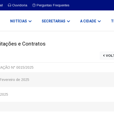
il
Ouvidoria
Perguntas Frequentes
O
NOTÍCIAS
SECRETARIAS
A CIDADE
T
icitações e Contratos
VOL
TAÇÃO N° 0015/2025
 Fevereiro de 2025
/2025