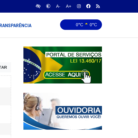
A-
A+
0°C
0°C
RANSPARÊNCIA
TAR