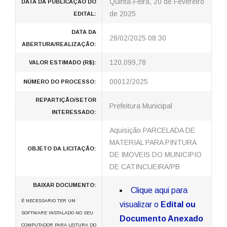
Quinta-Feira, 20 de Fevereiro
DATA DA PUBLICAÇÃO DO
de 2025
EDITAL:
DATA DA
28/02/2025 08:30
ABERTURA/REALIZAÇÃO:
120.099,78
VALOR ESTIMADO (R$):
00012/2025
NÚMERO DO PROCESSO:
REPARTIÇÃO/SETOR
Prefeitura Municipal
INTERESSADO:
Aquisição PARCELADA DE
MATERIAL PARA PINTURA
OBJETO DA LICITAÇÃO:
DE IMOVEIS DO MUNICIPIO
DE CATINCUEIRA/PB
BAIXAR DOCUMENTO:
Clique aqui para
É NECESSARIO TER UM
visualizar o
Edital ou
SOFTWARE INSTALADO NO SEU
Documento Anexado
COMPUTADOR PARA LEITURA DO