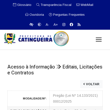
Glossário
Transparência Fiscal
WebMail
Ouvidoria
Perguntas Frequentes
A-
A+
Acesso à Informação
Editais, Licitações
e Contratos
VOLTAR
Pregão (Lei Nº 14.133/2021)
MODALIDADE/Nº:
00012/2025