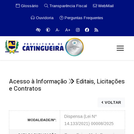
Glossário
Transparência Fiscal
WebMail
Ouvidoria
Perguntas Frequentes
A-
A+
Acesso à Informação
Editais, Licitações
e Contratos
VOLTAR
Dispensa (Lei Nº
MODALIDADE/Nº:
14.133/2021) 00008/2025