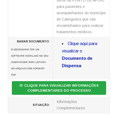
servir de PONTO DE APOIO
para pacientes e
acompanhantes do município
de Catingueira que são
encaminhados para realizar
tratamentos médicos.
BAIXAR DOCUMENTO:
Clique aqui para
É NECESSARIO TER UM
visualizar o
SOFTWARE INSTALADO NO SEU
Documento de
COMPUTADOR PARA LEITURA
Dispensa
DO ARQUIVO COM FORMATO
PDF
CLIQUE PARA VISUALIZAR INFORMAÇÕES
COMPLEMENTARES DO PROCESSO
Informações
SITUAÇÃO:
Complementares