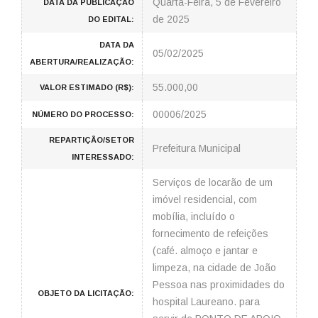
Quarta-Feira, 5 de Fevereiro
DATA DA PUBLICAÇÃO
de 2025
DO EDITAL:
DATA DA
05/02/2025
ABERTURA/REALIZAÇÃO:
55.000,00
VALOR ESTIMADO (R$):
00006/2025
NÚMERO DO PROCESSO:
REPARTIÇÃO/SETOR
Prefeitura Municipal
INTERESSADO:
Serviços de locarão de um
imóvel residencial, com
mobília, incluído o
fornecimento de refeições
(café. almoço e jantar e
limpeza, na cidade de João
Pessoa nas proximidades do
OBJETO DA LICITAÇÃO:
hospital Laureano. para