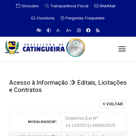
Glossário
Transparência Fiscal
WebMail
Ouvidoria
Perguntas Frequentes
A-
A+
Acesso à Informação
Editais, Licitações
e Contratos
VOLTAR
Dispensa (Lei Nº
MODALIDADE/Nº:
14.133/2021) 00006/2025