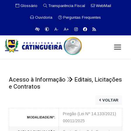
Glossário
Transparência Fiscal
WebMail
Ouvidoria
Perguntas Frequentes
A-
A+
Acesso à Informação
Editais, Licitações
e Contratos
VOLTAR
Pregão (Lei Nº 14.133/2021)
MODALIDADE/Nº:
00011/2025