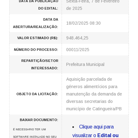
Sexta-Feira, 7 de Fevereiro
DATA DA PUBLICAÇÃO
de 2025
DO EDITAL:
DATA DA
18/02/2025 08:30
ABERTURA/REALIZAÇÃO:
948.464,25
VALOR ESTIMADO (R$):
00011/2025
NÚMERO DO PROCESSO:
REPARTIÇÃO/SETOR
Prefeitura Municipal
INTERESSADO:
Aquisição parcelada de
géneros alimentícios para
manutenção da demanda de
OBJETO DA LICITAÇÃO:
diversas secretarias do
município de Catingueira/PB
BAIXAR DOCUMENTO:
Clique aqui para
É NECESSARIO TER UM
visualizar o
Edital ou
SOFTWARE INSTALADO NO SEU