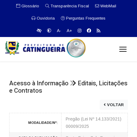
Glossário
Transparência Fiscal
WebMail
Ouvidoria
Perguntas Frequentes
A-
A+
Acesso à Informação
Editais, Licitações
e Contratos
VOLTAR
Pregão (Lei Nº 14.133/2021)
MODALIDADE/Nº:
00009/2025