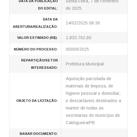
Sexta-Feira, 7 de Fevereiro
DATA DA PUBLICAÇÃO
de 2025
DO EDITAL:
DATA DA
14/02/2025 08:30
ABERTURA/REALIZAÇÃO:
1.833.762,60
VALOR ESTIMADO (R$):
00009/2025
NÚMERO DO PROCESSO:
REPARTIÇÃO/SETOR
Prefeitura Municipal
INTERESSADO:
Aquisição parcelada de
materiais de limpeza, de
higiene pessoal e domiciliar,
e descartáveis destinados a
OBJETO DA LICITAÇÃO:
manter de todas as
secretarias do município de
Catingueira/PB
BAIXAR DOCUMENTO: