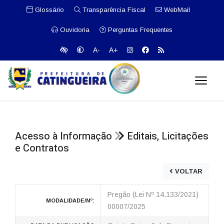
Glossário
Transparência Fiscal
WebMail
Ouvidoria
Perguntas Frequentes
A-
A+
Acesso à Informação
Editais, Licitações
e Contratos
VOLTAR
Pregão (Lei Nº 14.133/2021)
MODALIDADE/Nº:
00007/2025