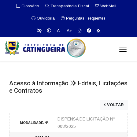
Glossário
Transparência Fiscal
WebMail
Ouvidoria
Perguntas Frequentes
A-
A+
Acesso à Informação
Editais, Licitações
e Contratos
VOLTAR
DISPENSA DE LICITAÇÃO N°
MODALIDADE/Nº:
008/2025