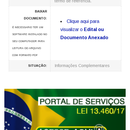
termo de referência.
BAIXAR
DOCUMENTO:
Clique aqui para
É NECESSARIO TER UM
visualizar o
Edital ou
SOFTWARE INSTALADO NO
Documento Anexado
SEU COMPUTADOR PARA
LEITURA DO ARQUIVO
COM FORMATO PDF
Informações Complementares
SITUAÇÃO: