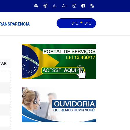
A-
A+
0°C
0°C
RANSPARÊNCIA
TAR