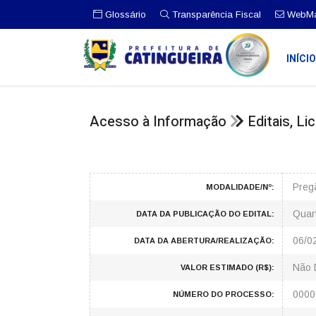
Glossário
Transparência Fiscal
WebMa
INÍCI
Acesso à Informação
Editais, L
Preg
MODALIDADE/Nº:
Quar
DATA DA PUBLICAÇÃO DO EDITAL:
06/0
DATA DA ABERTURA/REALIZAÇÃO:
Não 
VALOR ESTIMADO (R$):
0000
NÚMERO DO PROCESSO: