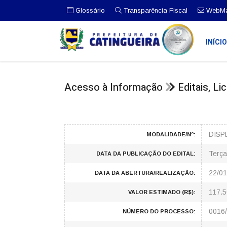
Glossário
Transparência Fiscal
WebMa
INÍCI
Acesso à Informação
Editais, L
DISP
MODALIDADE/Nº:
Terça
DATA DA PUBLICAÇÃO DO EDITAL:
22/01
DATA DA ABERTURA/REALIZAÇÃO:
117.5
VALOR ESTIMADO (R$):
0016
NÚMERO DO PROCESSO: