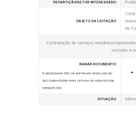
Prefe
REPARTIÇÃO/SETOR INTERESSADO:
Contr
manut
OBJETO DA LICITAÇÃO:
de Ca
Contratação de serviços mecânicos/automotivo
veículos a s
BAIXAR DOCUMENTO:
É NECESSARIO TER UM SOFTWARE INSTALADO NO
SEU COMPUTADOR PARA LEITURA DO ARQUIVO COM
FORMATO PDF
Info
SITUAÇÃO: