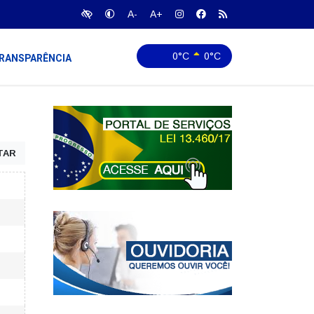
A-
A+
0°C
0°C
RANSPARÊNCIA
TAR