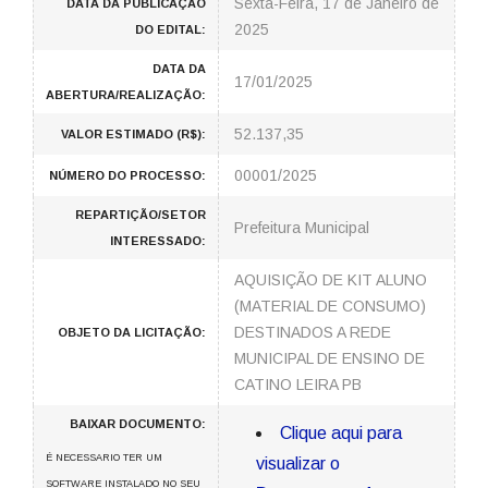
Sexta-Feira, 17 de Janeiro de
DATA DA PUBLICAÇÃO
2025
DO EDITAL:
DATA DA
17/01/2025
ABERTURA/REALIZAÇÃO:
52.137,35
VALOR ESTIMADO (R$):
00001/2025
NÚMERO DO PROCESSO:
REPARTIÇÃO/SETOR
Prefeitura Municipal
INTERESSADO:
AQUISIÇÃO DE KIT ALUNO
(MATERIAL DE CONSUMO)
DESTINADOS A REDE
OBJETO DA LICITAÇÃO:
MUNICIPAL DE ENSINO DE
CATINO LEIRA PB
BAIXAR DOCUMENTO:
Clique aqui para
É NECESSARIO TER UM
visualizar o
SOFTWARE INSTALADO NO SEU