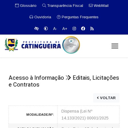
Glossário
Transparência Fiscal
WebMail
Ouvidoria
Perguntas Frequentes
A-
A+
Acesso à Informação
Editais, Licitações
e Contratos
VOLTAR
Dispensa (Lei Nº
MODALIDADE/Nº:
14.133/2021) 00001/2025