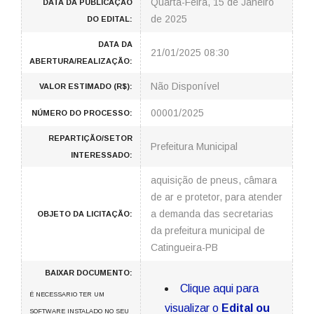
Quarta-Feira, 15 de Janeiro
DATA DA PUBLICAÇÃO
de 2025
DO EDITAL:
DATA DA
21/01/2025 08:30
ABERTURA/REALIZAÇÃO:
Não Disponível
VALOR ESTIMADO (R$):
00001/2025
NÚMERO DO PROCESSO:
REPARTIÇÃO/SETOR
Prefeitura Municipal
INTERESSADO:
aquisição de pneus, câmara
de ar e protetor, para atender
a demanda das secretarias
OBJETO DA LICITAÇÃO:
da prefeitura municipal de
Catingueira-PB
BAIXAR DOCUMENTO:
Clique aqui para
É NECESSARIO TER UM
visualizar o
Edital ou
SOFTWARE INSTALADO NO SEU