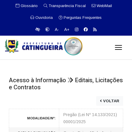
Glossário
Transparência Fiscal
WebMail
Ouvidoria
Perguntas Frequentes
A-
A+
Acesso à Informação
Editais, Licitações
e Contratos
VOLTAR
Pregão (Lei Nº 14.133/2021)
MODALIDADE/Nº:
00001/2025