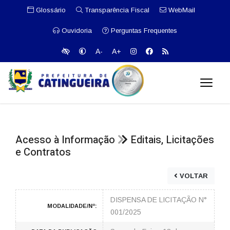
Glossário
Transparência Fiscal
WebMail
Ouvidoria
Perguntas Frequentes
A-
A+
Acesso à Informação
Editais, Licitações
e Contratos
VOLTAR
DISPENSA DE LICITAÇÃO N°
MODALIDADE/Nº:
001/2025