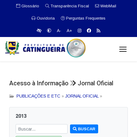
Glossário
Transparência Fiscal
WebMail
Ouvidoria
Perguntas Frequentes
A-
A+
Acesso à Informação
Jornal Oficial
PUBLICAÇÕES E ETC
»
JORNAL OFICIAL
»
2013
BUSCAR