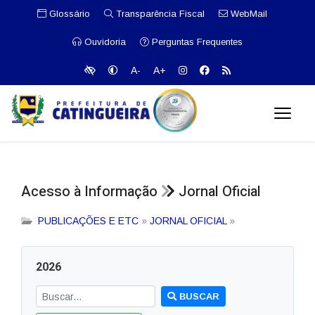
Glossário
Transparência Fiscal
WebMail
Ouvidoria
Perguntas Frequentes
A-
A+
Acesso à Informação
Jornal Oficial
PUBLICAÇÕES E ETC
»
JORNAL OFICIAL
»
2026
BUSCAR